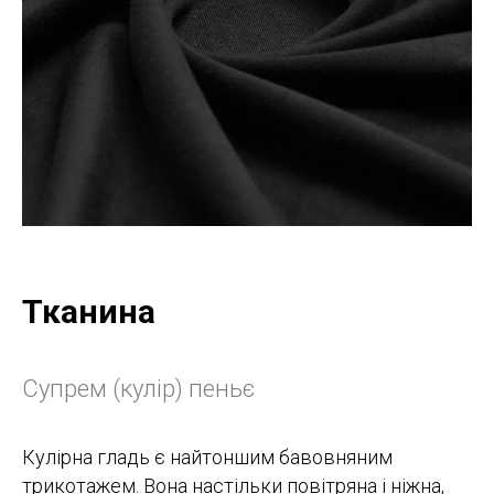
Тканина
Супрем (кулір) пеньє
Кулірна гладь є найтоншим бавовняним
трикотажем. Вона настільки повітряна і ніжна,