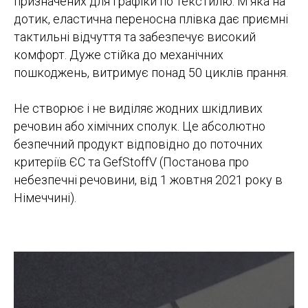
призначених для графіки по текстилю. М'яка на
дотик, еластична переносна плівка дає приємні
тактильні відчуття та забезпечує високий
комфорт. Дуже стійка до механічних
пошкоджень, витримує понад 50 циклів прання.
Не створює і не виділяє жодних шкідливих
речовин або хімічних сполук. Це абсолютно
безпечний продукт відповідно до поточних
критеріїв ЄС та GefStoffV (Постанова про
небезпечні речовини, від 1 жовтня 2021 року в
Німеччині).