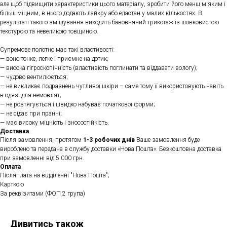
але щоб підвищити характеристики цього матеріалу, зробити його менш м'яким і
більш міцним, в нього додають лайкру або еластан у малих кількостях. В
результаті такого змішування виходить бавовняний трикотаж із шовковистою
текстурою та невеликою товщиною.
Супремове полотно має такі властивості:
— воно тонке, легке і приємне на дотик;
— висока гігроскопічність (властивість поглинати та віддавати вологу);
— чудово вентилюється;
— не викликає подразнень чутливої ​​шкіри – саме тому її використовують навіть
в одязі для немовлят;
— не розтягується і швидко набуває початкової форми;
— не сідає при пранні;
— має високу міцність і зносостійкість.
Доставка
Після замовлення, протягом
1-3 робочих днів
Ваше замовлення буде
вироблено та передана в службу доставки «Нова Пошта». Безкоштовна доставка
при замовленні від 5 000 грн.
Оплата
Післяплата на відділенні "Нова Пошта";
Карткою
За реквізитами (ФОП 2 група)
Дивитись також