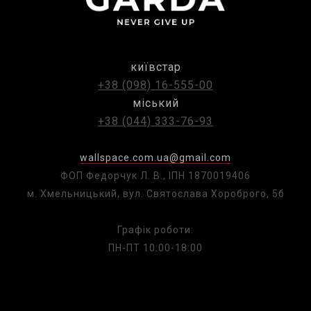
київстар
+38 (098) 16-555-00
міський
+38 (044) 333-76-93
wallspace.com.ua@gmail.com
ФОП Федорчук Л. В., ІПН 1870019406
м. Хмельницький, вул. Святослава Хороброго, 5б
Графік роботи:
ПН-ПТ 10:00-18:00