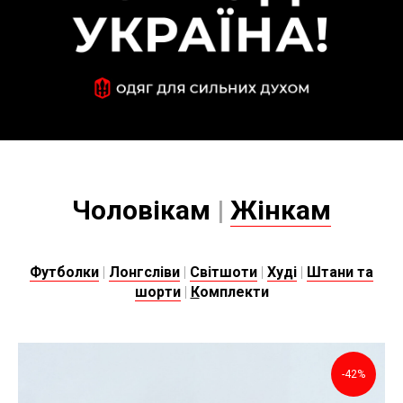
Чоловікам
|
Жінкам
Футболки
|
Лонгсліви
|
Світшоти
|
Худі
|
Штани та
шорти
|
К
омплекти
-42%