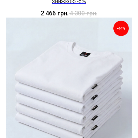
знижкою -5%
2 466
грн.
4 300
грн.
-44%