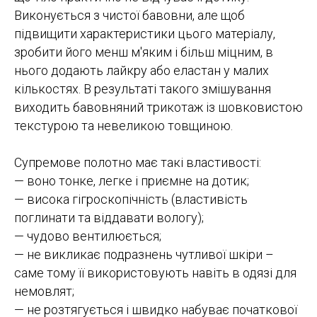
Виконується з чистої бавовни, але щоб
підвищити характеристики цього матеріалу,
зробити його менш м'яким і більш міцним, в
нього додають лайкру або еластан у малих
кількостях. В результаті такого змішування
виходить бавовняний трикотаж із шовковистою
текстурою та невеликою товщиною.
Супремове полотно має такі властивості:
— воно тонке, легке і приємне на дотик;
— висока гігроскопічність (властивість
поглинати та віддавати вологу);
— чудово вентилюється;
— не викликає подразнень чутливої ​​шкіри –
саме тому її використовують навіть в одязі для
немовлят;
— не розтягується і швидко набуває початкової