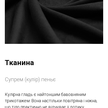
Тканина
Супрем (кулір) пеньє
Кулірна гладь є найтоншим бавовняним
трикотажем. Вона настільки повітряна і ніжна,
що тіло практично не відчуває її дотику.