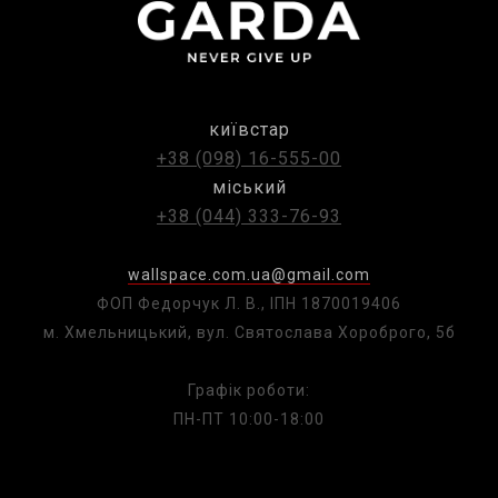
київстар
+38 (098) 16-555-00
міський
+38 (044) 333-76-93
wallspace.com.ua@gmail.com
ФОП Федорчук Л. В., ІПН 1870019406
м. Хмельницький, вул. Святослава Хороброго, 5б
Графік роботи:
ПН-ПТ 10:00-18:00