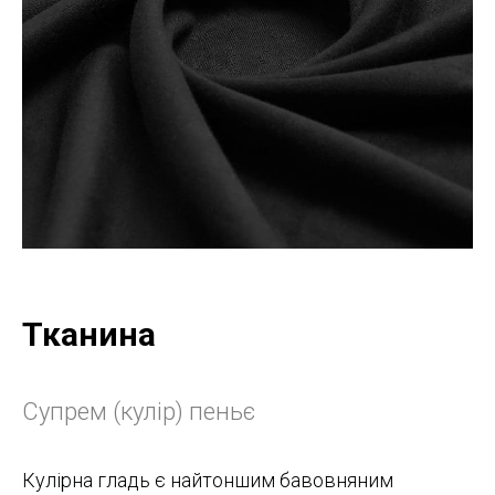
Тканина
Супрем (кулір) пеньє
Кулірна гладь є найтоншим бавовняним