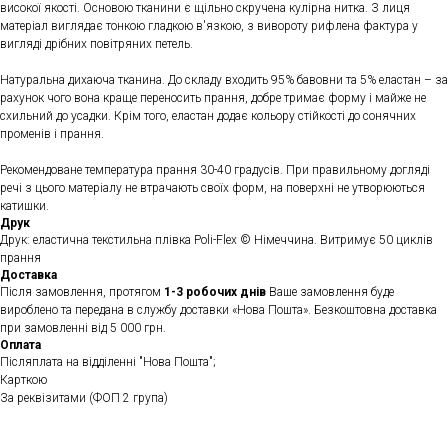
високої якості. Основою тканини є щільно скручена кулірна нитка. З лиця
матеріал виглядає тонкою гладкою в'язкою, з вивороту рифлена фактура у
вигляді дрібних повітряних петель.
Натуральна дихаюча тканина. До складу входить 95% бавовни та 5% еластан – за
рахунок чого вона краще переносить прання, добре тримає форму і майже не
схильний до усадки. Крім того, еластан додає кольору стійкості до сонячних
променів і прання.
Рекомендоване температура прання 30-40 градусів. При правильному догляді
речі з цього матеріалу не втрачають своїх форм, на поверхні не утворюються
катишки.
Друк
Друк: еластична текстильна плівка Poli-Flex © Німеччина. Витримує 50 циклів
прання
Доставка
Після замовлення, протягом
1-3 робочих днів
Ваше замовлення буде
вироблено та передана в службу доставки «Нова Пошта». Безкоштовна доставка
при замовленні від 5 000 грн.
Оплата
Післяплата на відділенні "Нова Пошта";
Карткою
За реквізитами (ФОП 2 група)