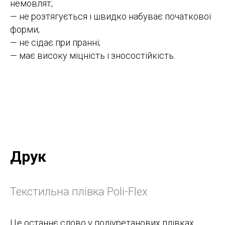
немовлят;
— не розтягується і швидко набуває початкової
форми;
— не сідає при пранні;
— має високу міцність і зносостійкість.
Друк
Текстильна плівка Poli-Flex
Це останнє слово у поліуретанових плівках,