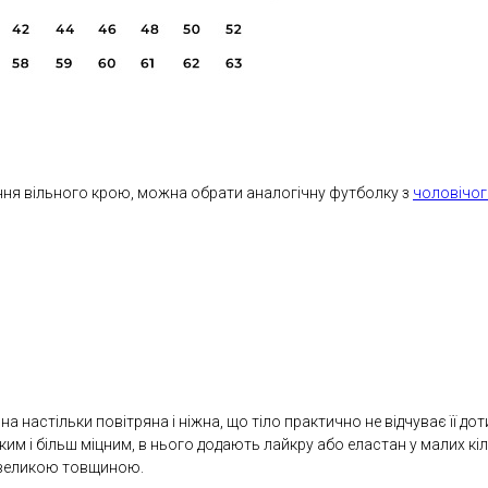
ння вільного крою, можна обрати аналогічну футболку з
чоловічог
настільки повітряна і ніжна, що тіло практично не відчуває її дот
им і більш міцним, в нього додають лайкру або еластан у малих кі
евеликою товщиною.