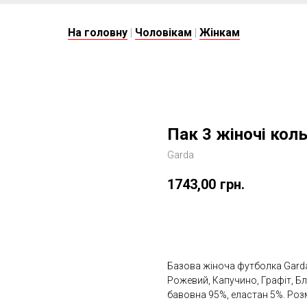
На головну
|
Чоловікам
|
Жінкам
Пак 3 жіночі кол
Garda
1743,00
грн.
Додати в кошик
Базова жіноча футболка Garda 
Рожевий, Капучино, Графіт, Бл
бавовна 95%, еластан 5%. Розм