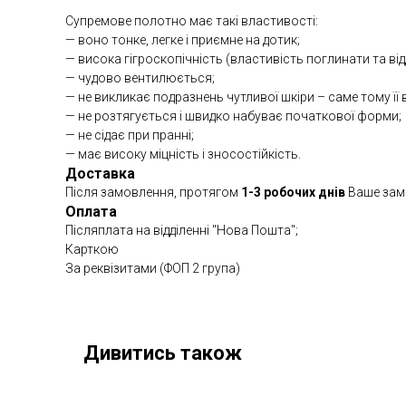
Супремове полотно має такі властивості:
— воно тонке, легке і приємне на дотик;
— висока гігроскопічність (властивість поглинати та ві
— чудово вентилюється;
— не викликає подразнень чутливої ​​шкіри – саме тому ї
— не розтягується і швидко набуває початкової форми;
— не сідає при пранні;
— має високу міцність і зносостійкість.
Доставка
Після замовлення, протягом
1-3 робочих днів
Ваше замо
Оплата
Післяплата на відділенні "Нова Пошта";
Карткою
За реквізитами (ФОП 2 група)
Дивитись також