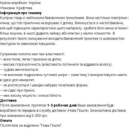
Країна виробник: Україна
Упаковка: Крафтова
Інформація про тканину
Кулірна гладь є найтоншим бавовняним трикотажем. Вона настільки повітряна і
ніжна, що тіло практично не відчуває її дотику. Виконується з чистої бавовни,
але щоб підвищити характеристики цього матеріалу, зробити його менш м'яким і
більш міцним, в нього додають лайкру або еластан у малих кількостях. В
результаті такого змішування виходить бавовняний трикотаж із шовковистою
текстурою та невеликою товщиною.
Супремове полотно має такі властивості:
— воно тонке, легке і приємне на дотик;
— висока гігроскопічність (властивість поглинати та віддавати вологу);
— чудово вентилюється;
— не викликає подразнень чутливої ​​шкіри – саме тому її використовують навіть
в одязі для немовлят;
— не розтягується і швидко набуває початкової форми;
— не сідає при пранні;
— має високу міцність і зносостійкість.
Доставка
Після замовлення, протягом
1-3 робочих днів
Ваше замовлення буде
вироблено та передана в службу доставки «Нова Пошта». Безкоштовна доставка
при замовленні від 5 000 грн.
Оплата
Післяплата на відділенні "Нова Пошта";