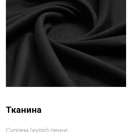
Тканина
Супрем (кулір) пеньє