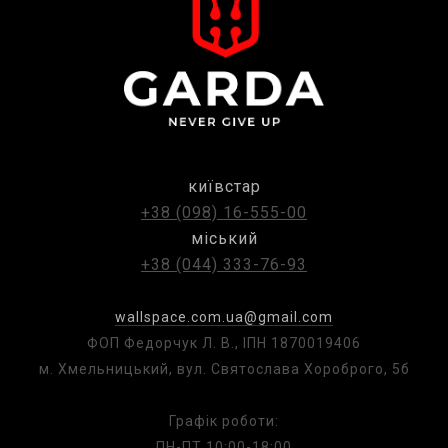
київстар
+38 (098) 16-555-00
міський
+38 (044) 333-76-93
wallspace.com.ua@gmail.com
ФОП Федорчук Л. В., ІПН 1870019406
м. Хмельницький, вул. Святослава Хороброго, 5б
Графік роботи:
ПН-ПТ 10:00-18:00