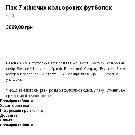
Пак 7 жіночих кольорових футболок
Garda
3899,00
грн.
Додати в кошик
Базова жіноча футболка Garda преміальної якості. Доступні кольори на
вибір: Рожевий, Капучино, Графіт, Блакитний, Смарагд, Бежевий, Бордо.
Матеріал: бавовна 95%, еластан 5%. Розміри від XS до XXL. Ефектна
упаковка.
* Якщо вам потрібні різні розміри футболок в одному паку - уточніть це
при розмові з менеджером
Розмірна таблиця
Характеристики
Інформація про тканину
Доставка
Оплата
Розмірна таблиця