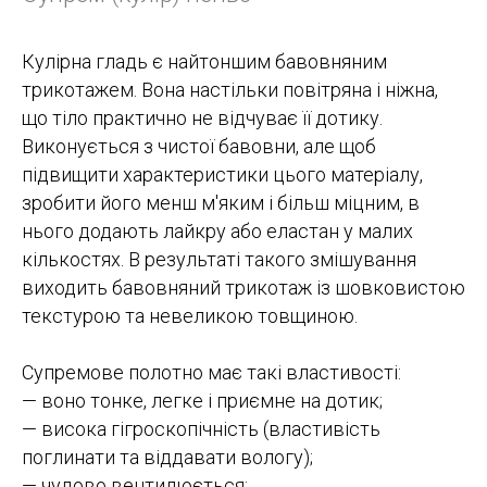
Кулірна гладь є найтоншим бавовняним
трикотажем. Вона настільки повітряна і ніжна,
що тіло практично не відчуває її дотику.
Виконується з чистої бавовни, але щоб
підвищити характеристики цього матеріалу,
зробити його менш м'яким і більш міцним, в
нього додають лайкру або еластан у малих
кількостях. В результаті такого змішування
виходить бавовняний трикотаж із шовковистою
текстурою та невеликою товщиною.
Супремове полотно має такі властивості:
— воно тонке, легке і приємне на дотик;
— висока гігроскопічність (властивість
поглинати та віддавати вологу);
— чудово вентилюється;