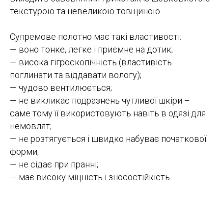
текстурою та невеликою товщиною.
Супремове полотно має такі властивості:
— воно тонке, легке і приємне на дотик;
— висока гігроскопічність (властивість
поглинати та віддавати вологу);
— чудово вентилюється;
— не викликає подразнень чутливої ​​шкіри –
саме тому її використовують навіть в одязі для
немовлят;
— не розтягується і швидко набуває початкової
форми;
— не сідає при пранні;
— має високу міцність і зносостійкість.