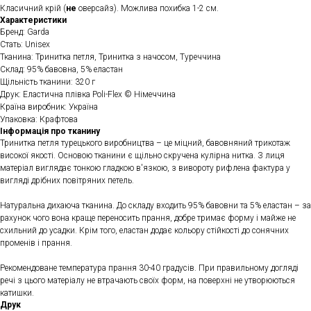
Класичний крій (
не
оверсайз). Можлива похибка 1-2 см.
Характеристики
Бренд: Garda
Стать: Unisex
Тканина: Тринитка петля, Тринитка з начосом, Туреччина
Склад: 95% бавовна, 5% еластан
Щільність тканини: 320 г
Друк: Еластична плівка Poli-Flex © Німеччина
Країна виробник: Україна
Упаковка: Крафтова
Інформація про тканину
Тринитка петля турецького виробництва – це міцний, бавовняний трикотаж
високої якості. Основою тканини є щільно скручена кулірна нитка. З лиця
матеріал виглядає тонкою гладкою в'язкою, з вивороту рифлена фактура у
вигляді дрібних повітряних петель.
Натуральна дихаюча тканина. До складу входить 95% бавовни та 5% еластан – за
рахунок чого вона краще переносить прання, добре тримає форму і майже не
схильний до усадки. Крім того, еластан додає кольору стійкості до сонячних
променів і прання.
Рекомендоване температура прання 30-40 градусів. При правильному догляді
речі з цього матеріалу не втрачають своїх форм, на поверхні не утворюються
катишки.
Друк