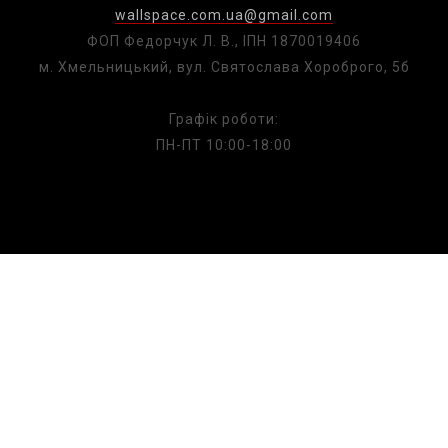
wallspace.com.ua@gmail.com
ФОП Федорчук Л. В., ІПН 1870019406
м. Хмельницький, вул. Святослава Хороброго, 5б
Графік роботи:
ПН-ПТ 10:00-18:00