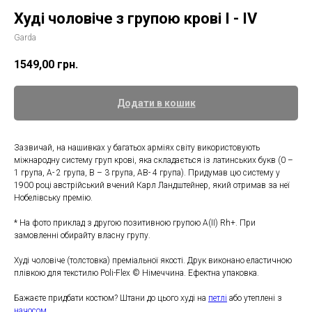
Худі чоловіче з групою крові I - IV
Garda
1549,00
грн.
Додати в кошик
Зазвичай, на нашивках у багатьох арміях світу використовують
міжнародну систему груп крові, яка складається із латинських букв (0 –
1 група, A- 2 група, B – 3 група, AB- 4 група). Придумав цю систему у
1900 році австрійський вчений Карл Ландштейнер, який отримав за неї
Нобелівську премію.
* На фото приклад з другою позитивною групою A(II) Rh+. При
замовленні обирайту власну групу.
Худі чоловіче (толстовка) преміальної якості. Друк виконано еластичною
плівкою для текстилю Poli-Flex © Німеччина. Ефектна упаковка.
Бажаєте придбати костюм? Штани до цього худі на
петлі
або утеплені з
начосом