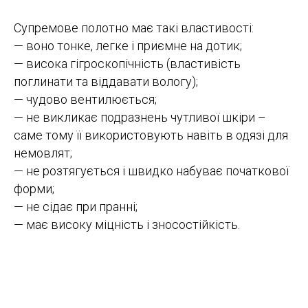
Супремове полотно має такі властивості:
— воно тонке, легке і приємне на дотик;
— висока гігроскопічність (властивість
поглинати та віддавати вологу);
— чудово вентилюється;
— не викликає подразнень чутливої ​​шкіри –
саме тому її використовують навіть в одязі для
немовлят;
— не розтягується і швидко набуває початкової
форми;
— не сідає при пранні;
— має високу міцність і зносостійкість.