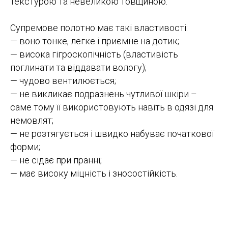
текстурою та невеликою товщиною.
Супремове полотно має такі властивості:
— воно тонке, легке і приємне на дотик;
— висока гігроскопічність (властивість
поглинати та віддавати вологу);
— чудово вентилюється;
— не викликає подразнень чутливої ​​шкіри –
саме тому її використовують навіть в одязі для
немовлят;
— не розтягується і швидко набуває початкової
форми;
— не сідає при пранні;
— має високу міцність і зносостійкість.