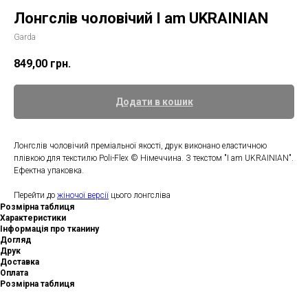
Лонгслів чоловічий I am UKRAINIAN
Garda
849,00
грн.
Додати в кошик
Лонгслів чоловічий преміальної якості, друк виконано еластичною
плівкою для текстилю Poli-Flex © Німеччина. З текстом "I am UKRAINIAN".
Ефектна упаковка.
Перейти до
жіночої версії
цього лонгсліва
Розмірна таблиця
Характеристики
Інформація про тканину
Догляд
Друк
Доставка
Оплата
Розмірна таблиця