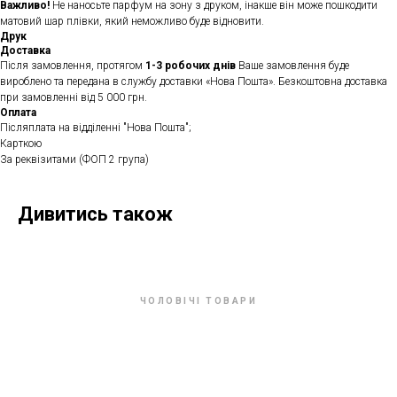
Важливо!
Не наносьте парфум на зону з друком, інакше він може пошкодити
матовий шар плівки, який неможливо буде відновити.
Друк
Доставка
Після замовлення, протягом
1-3 робочих днів
Ваше замовлення буде
вироблено та передана в службу доставки «Нова Пошта». Безкоштовна доставка
при замовленні від 5 000 грн.
Оплата
Післяплата на відділенні "Нова Пошта";
Карткою
За реквізитами (ФОП 2 група)
Дивитись також
ЧОЛОВІЧІ ТОВАРИ