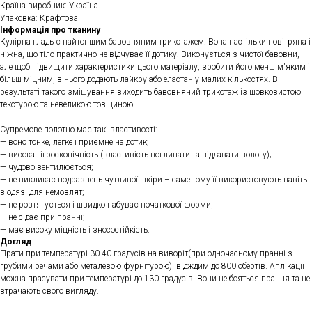
Країна виробник: Україна
Упаковка: Крафтова
Інформація про тканину
Кулірна гладь є найтоншим бавовняним трикотажем. Вона настільки повітряна і
ніжна, що тіло практично не відчуває її дотику. Виконується з чистої бавовни,
але щоб підвищити характеристики цього матеріалу, зробити його менш м'яким і
більш міцним, в нього додають лайкру або еластан у малих кількостях. В
результаті такого змішування виходить бавовняний трикотаж із шовковистою
текстурою та невеликою товщиною.
Супремове полотно має такі властивості:
— воно тонке, легке і приємне на дотик;
— висока гігроскопічність (властивість поглинати та віддавати вологу);
— чудово вентилюється;
— не викликає подразнень чутливої ​​шкіри – саме тому її використовують навіть
в одязі для немовлят;
— не розтягується і швидко набуває початкової форми;
— не сідає при пранні;
— має високу міцність і зносостійкість.
Догляд
Прати при температурі 30-40 градусів на виворіт(при одночасному пранні з
грубими речами або металевою фурнітурою), відждим до 800 обертів. Аплікації
можна прасувати при температурі до 130 градусів. Вони не бояться прання та не
втрачають свого вигляду.