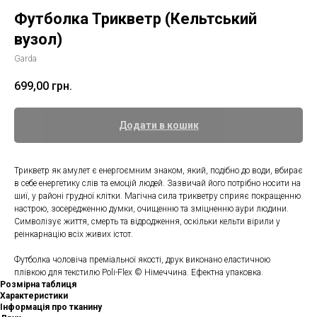
Футболка Трикветр (Кельтський
вузол)
Garda
699,00
грн.
Додати в кошик
Трикветр як амулет є енергоємним знаком, який, подібно до води, вбирає
в себе енергетику слів та емоцій людей. Зазвичай його потрібно носити на
шиї, у районі грудної клітки. Магічна сила трикветру сприяє покращенню
настрою, зосередженню думки, очищенню та зміцненню аури людини.
Символізує життя, смерть та відродження, оскільки кельти вірили у
реінкарнацію всіх живих істот.
Футболка чоловіча преміальної якості, друк виконано еластичною
плівкою для текстилю Poli-Flex © Німеччина. Ефектна упаковка.
Розмірна таблиця
Характеристики
Інформація про тканину