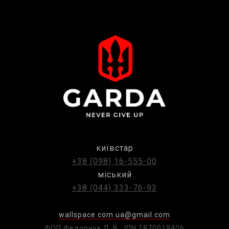
київстар
+38 (098) 16-555-00
міський
+38 (044) 333-76-93
wallspace.com.ua@gmail.com
ФОП Федорчук Л. В., ІПН 1870019406