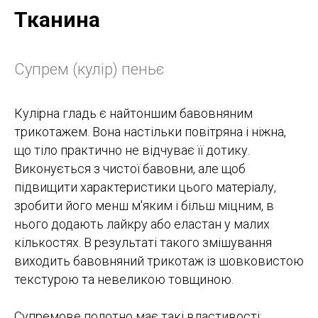
Тканина
Супрем (кулір) пеньє
Кулірна гладь є найтоншим бавовняним
трикотажем. Вона настільки повітряна і ніжна,
що тіло практично не відчуває її дотику.
Виконується з чистої бавовни, але щоб
підвищити характеристики цього матеріалу,
зробити його менш м'яким і більш міцним, в
нього додають лайкру або еластан у малих
кількостях. В результаті такого змішування
виходить бавовняний трикотаж із шовковистою
текстурою та невеликою товщиною.
Супремове полотно має такі властивості: