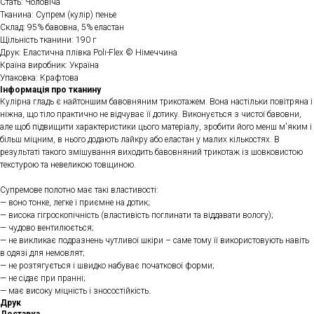
Стать: Чоловіча
Тканина: Супрем (кулір) пенье
Склад: 95% бавовна, 5% еластан
Щільність тканини: 190 г
Друк: Еластична плівка Poli-Flex © Німеччина
Країна виробник: Україна
Упаковка: Крафтова
Інформація про тканину
Кулірна гладь є найтоншим бавовняним трикотажем. Вона настільки повітряна і
ніжна, що тіло практично не відчуває її дотику. Виконується з чистої бавовни,
але щоб підвищити характеристики цього матеріалу, зробити його менш м'яким і
більш міцним, в нього додають лайкру або еластан у малих кількостях. В
результаті такого змішування виходить бавовняний трикотаж із шовковистою
текстурою та невеликою товщиною.
Супремове полотно має такі властивості:
— воно тонке, легке і приємне на дотик;
— висока гігроскопічність (властивість поглинати та віддавати вологу);
— чудово вентилюється;
— не викликає подразнень чутливої ​​шкіри – саме тому її використовують навіть
в одязі для немовлят;
— не розтягується і швидко набуває початкової форми;
— не сідає при пранні;
— має високу міцність і зносостійкість.
Друк